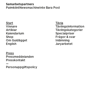
Samarbetspartners
Palmklint
Newsmachine
Inte Bara Post
Start
Tävla
Vinnare
Tävlingsinformation
Artiklar
Tävlingskategorier
Kalendarium
Specialpriser
Shop
Frågor & svar
Om Guldägget
Inlämning
English
Juryarbetet
Press
Pressmeddelanden
Presskontakt
—
Personuppgiftspolicy