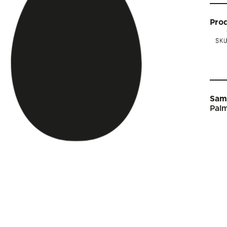
Pro
Sam
Palm
Star
Vin
Arti
Kal
Sho
Om 
Engl