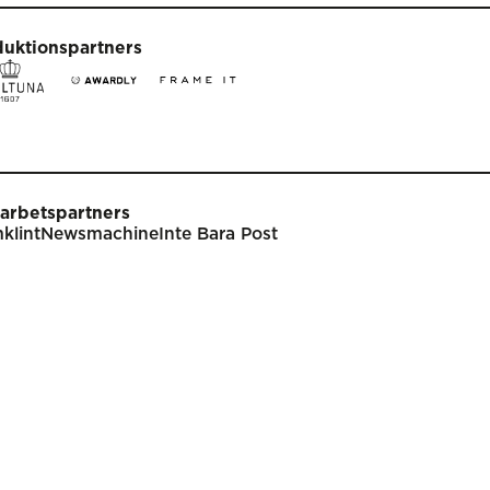
duktionspartners
arbetspartners
klint
Newsmachine
Inte Bara Post
t
Tävla
nare
Tävlingsinformation
klar
Tävlingskategorier
endarium
Specialpriser
p
Frågor & svar
Guldägget
Inlämning
ish
Juryarbetet