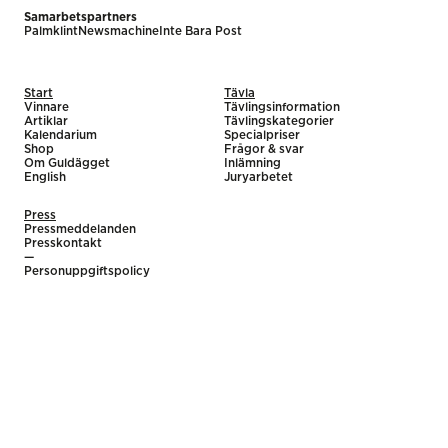
Samarbetspartners
Palmklint
Newsmachine
Inte Bara Post
Start
Tävla
Vinnare
Tävlingsinformation
Artiklar
Tävlingskategorier
Kalendarium
Specialpriser
Shop
Frågor & svar
Om Guldägget
Inlämning
English
Juryarbetet
Press
Pressmeddelanden
Presskontakt
—
Personuppgiftspolicy