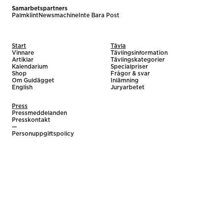
Samarbetspartners
Palmklint
Newsmachine
Inte Bara Post
Start
Tävla
Vinnare
Tävlingsinformation
Artiklar
Tävlingskategorier
Kalendarium
Specialpriser
Shop
Frågor & svar
Om Guldägget
Inlämning
English
Juryarbetet
Press
Pressmeddelanden
Presskontakt
—
Personuppgiftspolicy