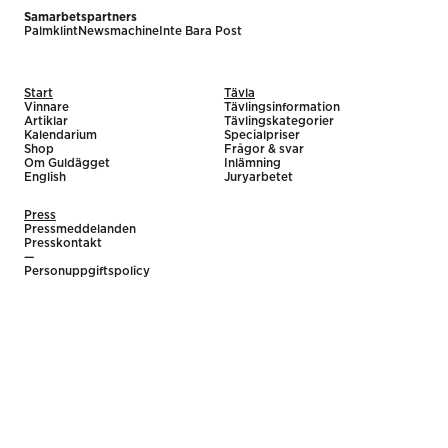
Samarbetspartners
Palmklint
Newsmachine
Inte Bara Post
Start
Tävla
Vinnare
Tävlingsinformation
Artiklar
Tävlingskategorier
Kalendarium
Specialpriser
Shop
Frågor & svar
Om Guldägget
Inlämning
English
Juryarbetet
Press
Pressmeddelanden
Presskontakt
—
Personuppgiftspolicy