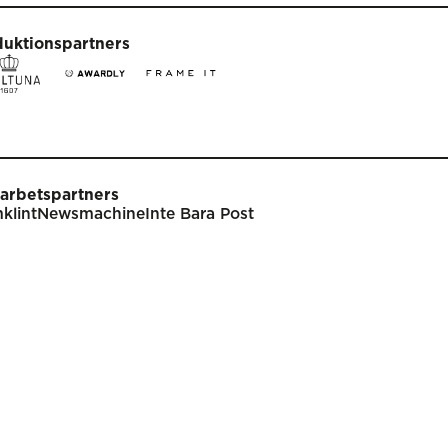
duktionspartners
arbetspartners
klint
Newsmachine
Inte Bara Post
t
Tävla
nare
Tävlingsinformation
klar
Tävlingskategorier
endarium
Specialpriser
p
Frågor & svar
Guldägget
Inlämning
ish
Juryarbetet