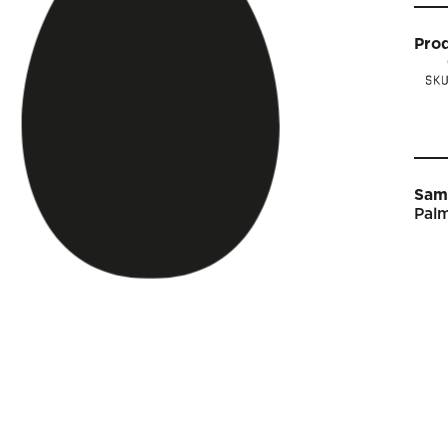
Pro
Sam
Palm
Star
Vin
Arti
Kal
Sho
Om 
Engl