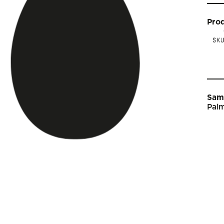
Pro
Sam
Palm
Star
Vin
Arti
Kal
Sho
Om 
Engl