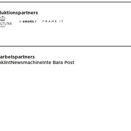
duktionspartners
arbetspartners
klint
Newsmachine
Inte Bara Post
t
Tävla
nare
Tävlingsinformation
klar
Tävlingskategorier
endarium
Specialpriser
p
Frågor & svar
Guldägget
Inlämning
ish
Juryarbetet