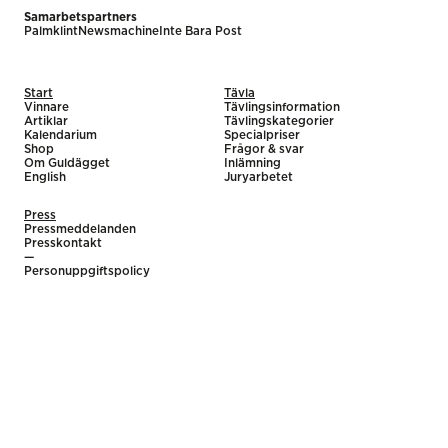
Samarbetspartners
Palmklint
Newsmachine
Inte Bara Post
Start
Tävla
Vinnare
Tävlingsinformation
Artiklar
Tävlingskategorier
Kalendarium
Specialpriser
Shop
Frågor & svar
Om Guldägget
Inlämning
English
Juryarbetet
Press
Pressmeddelanden
Presskontakt
—
Personuppgiftspolicy