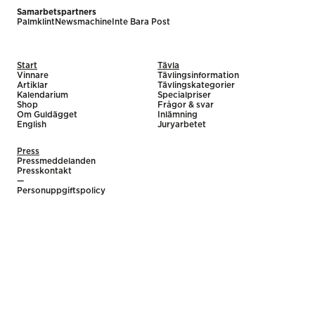
Samarbetspartners
Palmklint
Newsmachine
Inte Bara Post
Start
Tävla
Vinnare
Tävlingsinformation
Artiklar
Tävlingskategorier
Kalendarium
Specialpriser
Shop
Frågor & svar
Om Guldägget
Inlämning
English
Juryarbetet
Press
Pressmeddelanden
Presskontakt
—
Personuppgiftspolicy