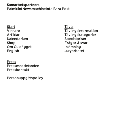
Samarbetspartners
Palmklint
Newsmachine
Inte Bara Post
Start
Tävla
Vinnare
Tävlingsinformation
Artiklar
Tävlingskategorier
Kalendarium
Specialpriser
Shop
Frågor & svar
Om Guldägget
Inlämning
English
Juryarbetet
Press
Pressmeddelanden
Presskontakt
—
Personuppgiftspolicy