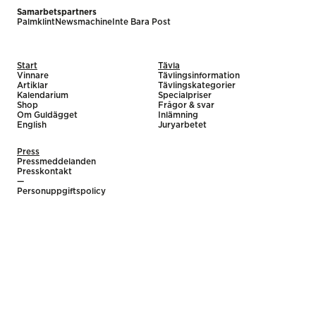
Samarbetspartners
Palmklint
Newsmachine
Inte Bara Post
Start
Tävla
Vinnare
Tävlingsinformation
Artiklar
Tävlingskategorier
Kalendarium
Specialpriser
Shop
Frågor & svar
Om Guldägget
Inlämning
English
Juryarbetet
Press
Pressmeddelanden
Presskontakt
—
Personuppgiftspolicy