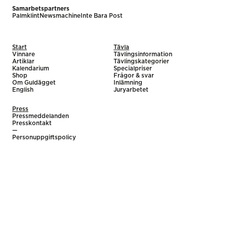
Samarbetspartners
Palmklint
Newsmachine
Inte Bara Post
Start
Tävla
Vinnare
Tävlingsinformation
Artiklar
Tävlingskategorier
Kalendarium
Specialpriser
Shop
Frågor & svar
Om Guldägget
Inlämning
English
Juryarbetet
Press
Pressmeddelanden
Presskontakt
—
Personuppgiftspolicy