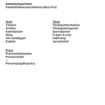
Samarbetspartners
Palmklint
Newsmachine
Inte Bara Post
Start
Tävla
Vinnare
Tävlingsinformation
Artiklar
Tävlingskategorier
Kalendarium
Specialpriser
Shop
Frågor & svar
Om Guldägget
Inlämning
English
Juryarbetet
Press
Pressmeddelanden
Presskontakt
—
Personuppgiftspolicy