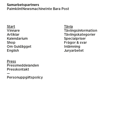
Samarbetspartners
Palmklint
Newsmachine
Inte Bara Post
Start
Tävla
Vinnare
Tävlingsinformation
Artiklar
Tävlingskategorier
Kalendarium
Specialpriser
Shop
Frågor & svar
Om Guldägget
Inlämning
English
Juryarbetet
Press
Pressmeddelanden
Presskontakt
—
Personuppgiftspolicy