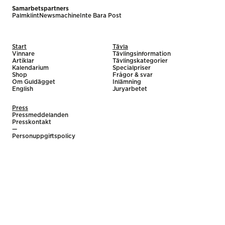
Samarbetspartners
Palmklint
Newsmachine
Inte Bara Post
Start
Tävla
Vinnare
Tävlingsinformation
Artiklar
Tävlingskategorier
Kalendarium
Specialpriser
Shop
Frågor & svar
Om Guldägget
Inlämning
English
Juryarbetet
Press
Pressmeddelanden
Presskontakt
—
Personuppgiftspolicy