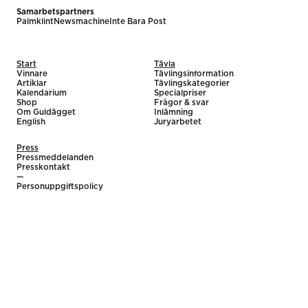
Samarbetspartners
Palmklint
Newsmachine
Inte Bara Post
Start
Tävla
Vinnare
Tävlingsinformation
Artiklar
Tävlingskategorier
Kalendarium
Specialpriser
Shop
Frågor & svar
Om Guldägget
Inlämning
English
Juryarbetet
Press
Pressmeddelanden
Presskontakt
—
Personuppgiftspolicy