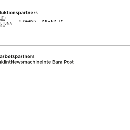
duktionspartners
arbetspartners
klint
Newsmachine
Inte Bara Post
t
Tävla
nare
Tävlingsinformation
klar
Tävlingskategorier
endarium
Specialpriser
p
Frågor & svar
Guldägget
Inlämning
ish
Juryarbetet