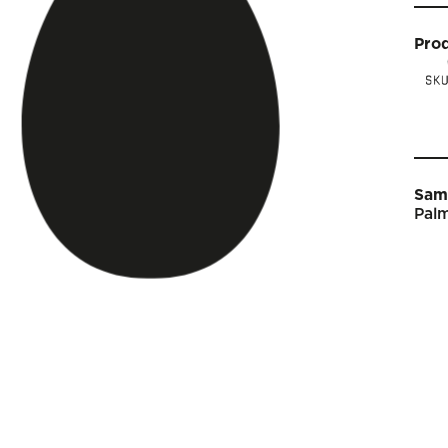
Pro
Sam
Palm
Star
Vin
Arti
Kal
Sho
Om 
Engl