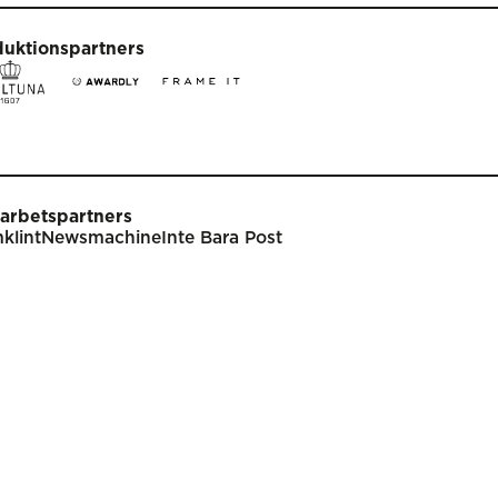
duktionspartners
arbetspartners
klint
Newsmachine
Inte Bara Post
t
Tävla
nare
Tävlingsinformation
klar
Tävlingskategorier
endarium
Specialpriser
p
Frågor & svar
Guldägget
Inlämning
ish
Juryarbetet