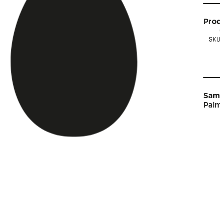
Pro
Sam
Palm
Star
Vin
Arti
Kal
Sho
Om 
Engl