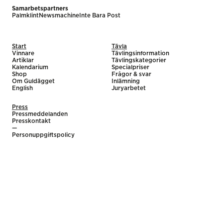
Samarbetspartners
Palmklint
Newsmachine
Inte Bara Post
Start
Tävla
Vinnare
Tävlingsinformation
Artiklar
Tävlingskategorier
Kalendarium
Specialpriser
Shop
Frågor & svar
Om Guldägget
Inlämning
English
Juryarbetet
Press
Pressmeddelanden
Presskontakt
—
Personuppgiftspolicy