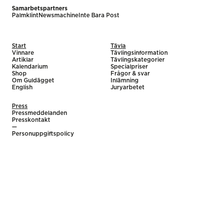
Samarbetspartners
Palmklint
Newsmachine
Inte Bara Post
Start
Tävla
Vinnare
Tävlingsinformation
Artiklar
Tävlingskategorier
Kalendarium
Specialpriser
Shop
Frågor & svar
Om Guldägget
Inlämning
English
Juryarbetet
Press
Pressmeddelanden
Presskontakt
—
Personuppgiftspolicy