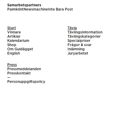
Samarbetspartners
Palmklint
Newsmachine
Inte Bara Post
Start
Tävla
Vinnare
Tävlingsinformation
Artiklar
Tävlingskategorier
Kalendarium
Specialpriser
Shop
Frågor & svar
Om Guldägget
Inlämning
English
Juryarbetet
Press
Pressmeddelanden
Presskontakt
—
Personuppgiftspolicy