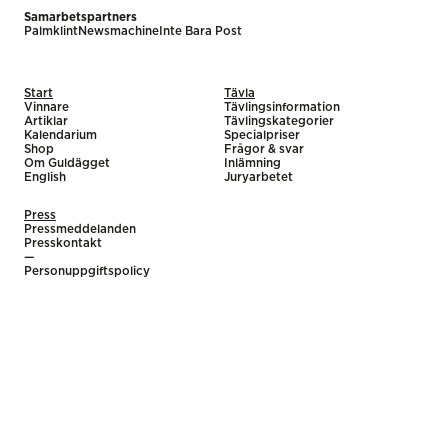
Samarbetspartners
Palmklint
Newsmachine
Inte Bara Post
Start
Tävla
Vinnare
Tävlingsinformation
Artiklar
Tävlingskategorier
Kalendarium
Specialpriser
Shop
Frågor & svar
Om Guldägget
Inlämning
English
Juryarbetet
Press
Pressmeddelanden
Presskontakt
—
Personuppgiftspolicy