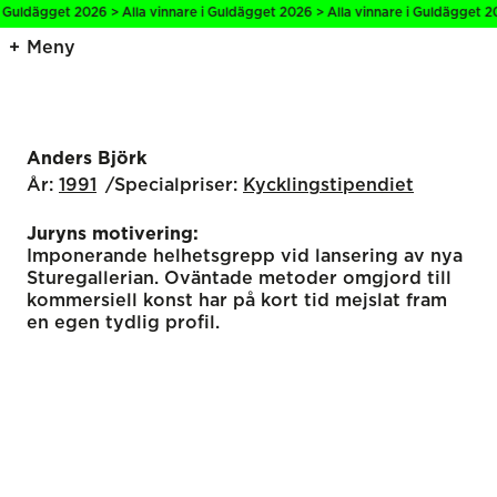
i Guldägget 2026 > Alla vinnare i Guldägget 2026 > Alla vinnare i Guldägget 20
Meny
Anders Björk
År:
1991
Specialpriser:
Kyckling­stipendiet
Juryns motivering:
Imponerande helhetsgrepp vid lansering av nya
Sturegallerian. Oväntade metoder omgjord till
kommersiell konst har på kort tid mejslat fram
en egen tydlig profil.