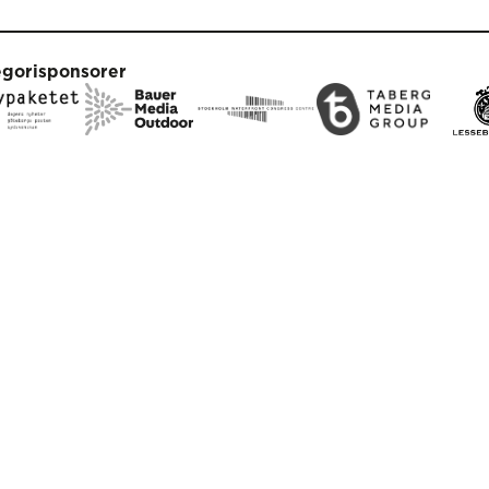
egorisponsorer
duktionspartners
arbetspartners
klint
Newsmachine
Inte Bara Post