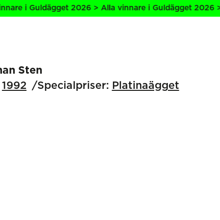
are i Guldägget 2026 > Alla vinnare i Guldägget 2026 > Al
han Sten
1992
Specialpriser:
Platinaägget