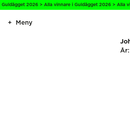
uldägget 2026 > Alla vinnare i Guldägget 2026 > Alla vinn
Meny
Jo
År: