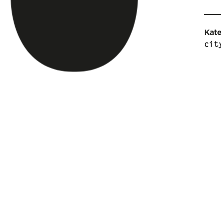
Kat
Pro
Sam
Palm