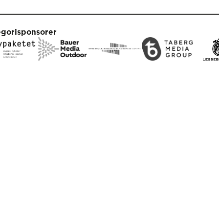
egorisponsorer
duktionspartners
arbetspartners
klint
Newsmachine
Inte Bara Post