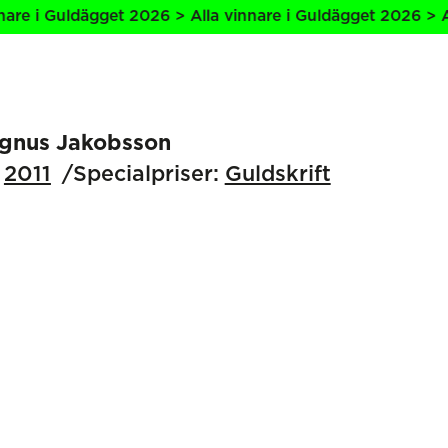
re i Guldägget 2026 > Alla vinnare i Guldägget 2026 > All
gnus Jakobsson
2011
Specialpriser:
Guldskrift