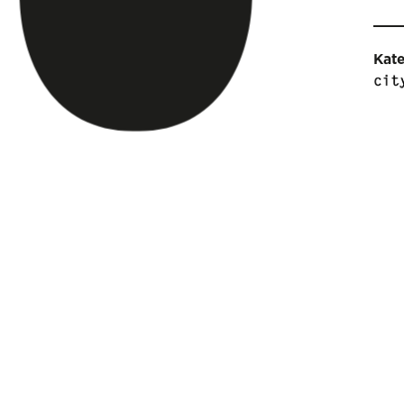
Kat
Pro
Sam
Palm