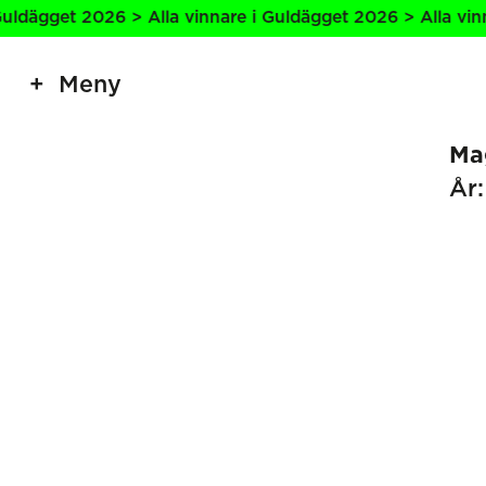
ldägget 2026 > Alla vinnare i Guldägget 2026 > Alla vinna
Meny
Ma
År: