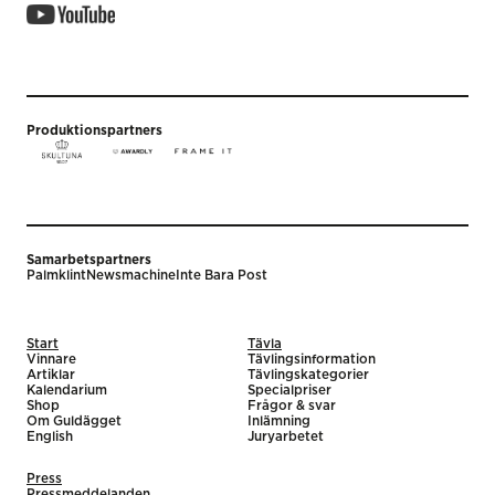
Produktionspartners
Samarbetspartners
Palmklint
Newsmachine
Inte Bara Post
Start
Tävla
Vinnare
Tävlingsinformation
Artiklar
Tävlingskategorier
Kalendarium
Specialpriser
Shop
Frågor & svar
Om Guldägget
Inlämning
English
Juryarbetet
Press
Pressmeddelanden