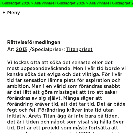
 i Guldägget 2026 > Alla vinnare i Guldägget 2026 > Alla vinnare i Guldägget 2
Meny
Rättviseförmedlingen
År:
2013
Specialpriser:
Titanpriset
Vi lockas ofta att söka det senaste eller det
mest uppseendeväckande. Men i vår tid borde vi
kanske söka det eviga och det viktiga. För i vår
tid får sensation lämna plats för aspiration och
ambition. Men i en värld som förändras snabbt
är det lätt att göra misstaget att tro att saker
förändras av sig självt. Många säger att
förändring kräver tid, att det tar tid. Det är både
fegt och fel. Förändring kräver inte tid utan
initiativ. Årets Titan-ägg är inte bara på tiden,
det är i tiden och något som visat sig hålla över
tid. Det är ett projekt som måste fortsätta att