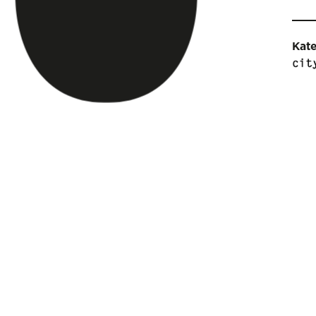
Kat
Pro
Sam
Palm