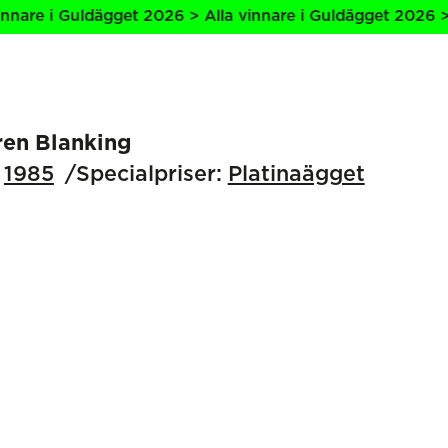
are i Guldägget 2026 > Alla vinnare i Guldägget 2026 > Al
ren Blanking
1985
Specialpriser:
Platinaägget