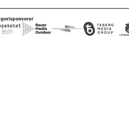
egorisponsorer
duktionspartners
arbetspartners
klint
Newsmachine
Inte Bara Post