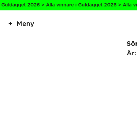
uldägget 2026 > Alla vinnare i Guldägget 2026 > Alla vinn
Meny
Sö
År: