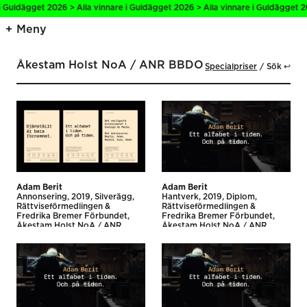
i Guldägget 2026 > Alla vinnare i Guldägget 2026 > Alla vinnare i Guldägget 20
Meny
Åkestam Holst NoA / ANR BBDO
Specialpriser
Sök ↩
Adam Berit
Adam Berit
Annonsering
2019
Silverägg
Hantverk
2019
Diplom
Rättviseförmedlingen &
Rättviseförmedlingen &
Fredrika Bremer Förbundet
Fredrika Bremer Förbundet
Åkestam Holst NoA / ANR
Åkestam Holst NoA / ANR
BBDO
BBDO