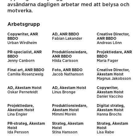
avsändarna dagligen arbetar med att belysa och
motverka.
Arbetsgrupp
Copywriter, ANR
AD, ANR BBDO
Creative Director,
BBDO
Fabian Lakander
ANR BBDO
Urban Wirdheim
Andreas Lönn
PR-specialist, ANR
Produktionsledare,
Projektledare, ANR
BBDO
ANR BBDO
BBDO
Jenny Canborn
Hilda Carlsson
Maria Fager
Final art, ANR BBDO
Foto, ANR BBDO
Creative Director,
Camilla Rosenzweig
Jacob Nathanson
Åkestam Holst
Magnus Jakobsson
AD, Åkestam Holst
AD, Åkestam Holst
Copywriter,
Oskar Pernefeldt
Linus Bronge
Åkestam Holst
Daniel Vaccino
Projektledare,
Produktionsledare,
Digital strateg,
Åkestam Holst
Åkestam Holst
Åkestam Holst
Lina Engler
Mimmi Morén
Hanna Brochs
PR-strateg, Åkestam
Strateg, Åkestam
Strateg, Åkestam
Holst
Holst
Holst
Ida Persson
Stina Hansson
Lisa Rabe