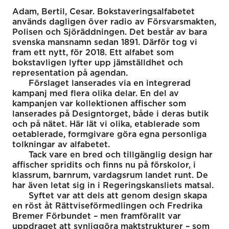
Adam, Bertil, Cesar. Bokstaveringsalfabetet
används dagligen över radio av Försvarsmakten,
Polisen och Sjöräddningen. Det består av bara
svenska mansnamn sedan 1891. Därför tog vi
fram ett nytt, för 2018. Ett alfabet som
bokstavligen lyfter upp jämställdhet och
representation på agendan.
Förslaget lanserades via en integrerad
kampanj med flera olika delar. En del av
kampanjen var kollektionen affischer som
lanserades på Designtorget, både i deras butik
och på nätet. Här lät vi olika, etablerade som
oetablerade, formgivare göra egna personliga
tolkningar av alfabetet.
Tack vare en bred och tillgänglig design har
affischer spridits och finns nu på förskolor, i
klassrum, barnrum, vardagsrum landet runt. De
har även letat sig in i Regeringskansliets matsal.
Syftet var att dels att genom design skapa
en röst åt Rättviseförmedlingen och Fredrika
Bremer Förbundet – men framförallt var
uppdraget att synliggöra maktstrukturer – som