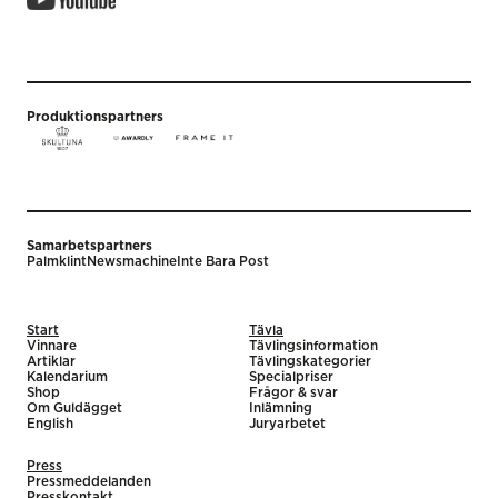
Produktionspartners
Samarbetspartners
Palmklint
Newsmachine
Inte Bara Post
Start
Tävla
Vinnare
Tävlingsinformation
Artiklar
Tävlingskategorier
Kalendarium
Specialpriser
Shop
Frågor & svar
Om Guldägget
Inlämning
English
Juryarbetet
Press
Pressmeddelanden
Presskontakt