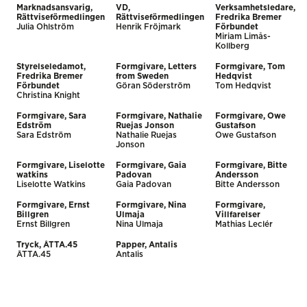
Marknadsansvarig,
VD,
Verksamhetsledare,
Rättviseförmedlingen
Rättviseförmedlingen
Fredrika Bremer
Julia Ohlström
Henrik Fröjmark
Förbundet
Miriam Limås-
Kollberg
Styrelseledamot,
Formgivare, Letters
Formgivare, Tom
Fredrika Bremer
from Sweden
Hedqvist
Förbundet
Göran Söderström
Tom Hedqvist
Christina Knight
Formgivare, Sara
Formgivare, Nathalie
Formgivare, Owe
Edström
Ruejas Jonson
Gustafson
Sara Edström
Nathalie Ruejas
Owe Gustafson
Jonson
Formgivare, Liselotte
Formgivare, Gaia
Formgivare, Bitte
watkins
Padovan
Andersson
Liselotte Watkins
Gaia Padovan
Bitte Andersson
Formgivare, Ernst
Formgivare, Nina
Formgivare,
Billgren
Ulmaja
Villfarelser
Ernst Billgren
Nina Ulmaja
Mathias Leclér
Tryck, ÅTTA.45
Papper, Antalis
ÅTTA.45
Antalis