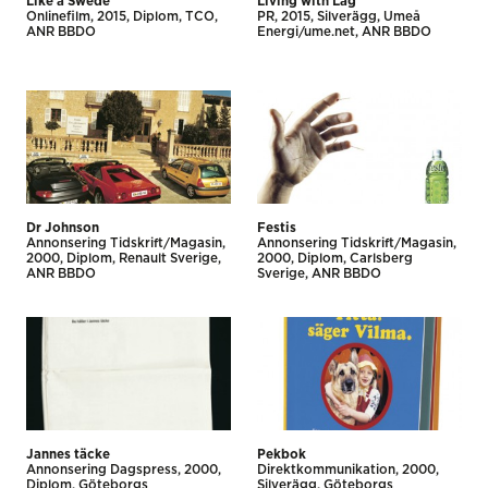
Like a Swede
Living with Lag
Onlinefilm
2015
Diplom
TCO
PR
2015
Silverägg
Umeå
ANR BBDO
Energi/ume.net
ANR BBDO
Dr Johnson
Festis
Annonsering Tidskrift/Magasin
Annonsering Tidskrift/Magasin
2000
Diplom
Renault Sverige
2000
Diplom
Carlsberg
ANR BBDO
Sverige
ANR BBDO
Jannes täcke
Pekbok
Annonsering Dagspress
2000
Direktkommunikation
2000
Diplom
Göteborgs
Silverägg
Göteborgs