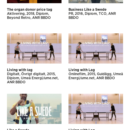
The organ donor price tag
Business Like a Swede
Aktivering
2018
Diplom
PR
2016
Diplom
TCO
ANR
Beyond Retro
ANR BBDO
BBDO
Living with lag
Living with Lag
Digitalt
Övrigt digitalt
2015
Onlinefilm
2015
Guldägg
Umeå
Diplom
Umeå Energi/ume.net
Energi/ume.net
ANR BBDO
ANR BBDO