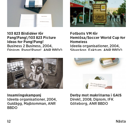
103 823 Bildidéer för
Fotbolls VM för
Pang!Pang!/103 823 Picture
Hemlösa/Soccer World Cup for
Ideas for Pang!Pang!
Homeless
Business 2 Business
2004
Ideella organisationer
2004
Diplom
Pang!Pang!
ANR BBDO
Silverägg
Faktum
ANR BBDO
Insamlingskampanj
Derby mot makrillarna i GAIS
Ideella organisationer
2004
Direkt
2008
Diplom
IFK
Guldägg
Majblomman
ANR
Göteborg
ANR BBDO
BBDO
Posts
1
2
Nästa
pagination