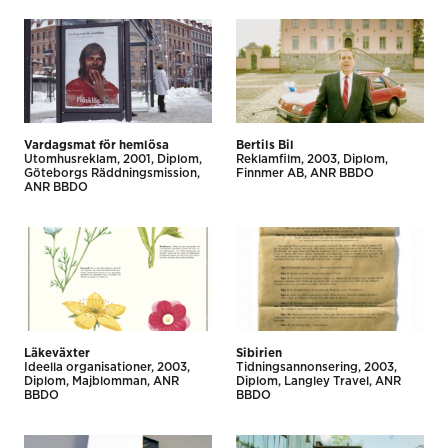
Vardagsmat för hemlösa
Bertils Bil
Utomhus­reklam
2001
Diplom
Reklamfilm
2003
Diplom
Göteborgs Räddningsmission
Finnmer AB
ANR BBDO
ANR BBDO
Läkeväxter
Sibirien
Ideella organisationer
2003
Tidnings­annonsering
2003
Diplom
Majblomman
ANR
Diplom
Langley Travel
ANR
BBDO
BBDO