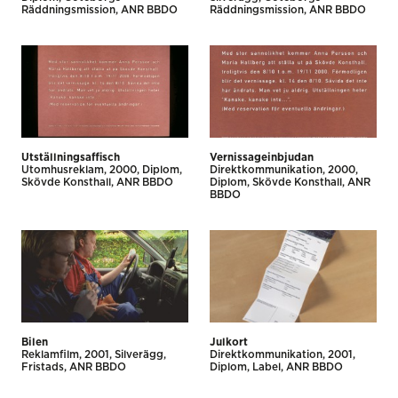
Räddningsmission
ANR BBDO
Räddningsmission
ANR BBDO
Utställningsaffisch
Vernissageinbjudan
Utomhus­reklam
2000
Diplom
Direktkommunikation
2000
Skövde Konsthall
ANR BBDO
Diplom
Skövde Konsthall
ANR
BBDO
Bilen
Julkort
Reklamfilm
2001
Silverägg
Direktkommunikation
2001
Fristads
ANR BBDO
Diplom
Label
ANR BBDO