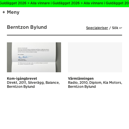
 Guldägget 2026 > Alla vinnare i Guldägget 2026 > Alla vinnare i Guldägget 20
Meny
Berntzon Bylund
Specialpriser
Sök ↩
Kom-igångbrevet
Värmlänningen
Direkt
2011
Silverägg
Balance
Radio
2010
Diplom
Kia Motors
Berntzon Bylund
Berntzon Bylund