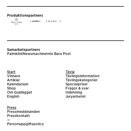
Produktionspartners
Samarbetspartners
Palmklint
Newsmachine
Inte Bara Post
Start
Tävla
Vinnare
Tävlingsinformation
Artiklar
Tävlingskategorier
Kalendarium
Specialpriser
Shop
Frågor & svar
Om Guldägget
Inlämning
English
Juryarbetet
Press
Pressmeddelanden
Presskontakt
—
Personuppgiftspolicy