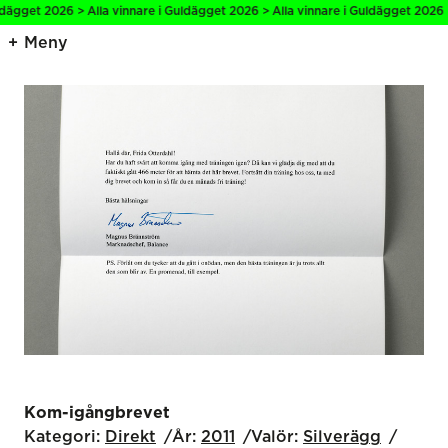
dägget 2026 > Alla vinnare i Guldägget 2026 > Alla vinnare i Guldägget 2026 > 
Meny
Kom-igångbrevet
Kategori:
Direkt
År:
2011
Valör:
Silverägg