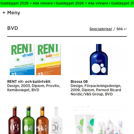
 Guldägget 2026 > Alla vinnare i Guldägget 2026 > Alla vinnare i Guldägget 20
Meny
BVD
Specialpriser
Sök ↩
RENT vit- och kulörtvätt
Blossa 08
Design
2003
Diplom
Provito,
Design
Förpackningsdesign
Kemibolaget
BVD
2009
Diplom
Pernod Ricard
Nordic/V&S Group
BVD