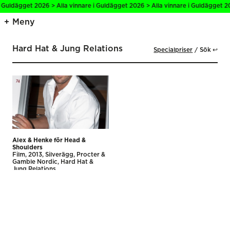
i Guldägget 2026 > Alla vinnare i Guldägget 2026 > Alla vinnare i Guldägget 20
Meny
Hard Hat & Jung Relations
Specialpriser
Sök ↩
Alex & Henke för Head &
Shoulders
Film
2013
Silverägg
Procter &
Gamble Nordic
Hard Hat &
Jung Relations