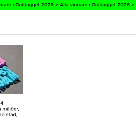
re i Guldägget 2026 > Alla vinnare i Guldägget 2026 > All
14
 miljöer
ö stad