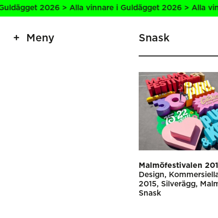
ldägget 2026 > Alla vinnare i Guldägget 2026 > Alla vinna
Meny
Snask
Malmöfestivalen 20
Design
Kommersiella
2015
Silverägg
Malm
Snask