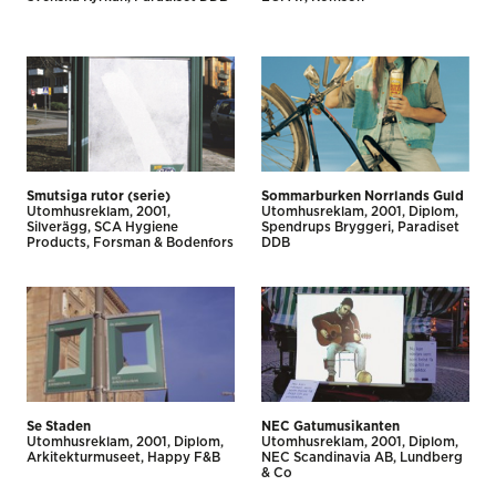
Smutsiga rutor (serie)
Sommarburken Norrlands Guld
Utomhus­reklam
2001
Utomhus­reklam
2001
Diplom
Silverägg
SCA Hygiene
Spendrups Bryggeri
Paradiset
Products
Forsman & Bodenfors
DDB
Se Staden
NEC Gatumusikanten
Utomhus­reklam
2001
Diplom
Utomhus­reklam
2001
Diplom
Arkitekturmuseet
Happy F&B
NEC Scandinavia AB
Lundberg
& Co