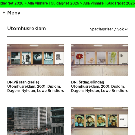
gget 2026 > Alla vinnare i Guldägget 2026 > Alla vinnare i Guldägget 2026 > Al
Meny
Utomhusreklam
Specialpriser
Sök ↩
DN.På stan (serie)
DN.lördag/söndag
Utomhus­reklam
2001
Diplom
Utomhus­reklam
2001
Diplom
Dagens Nyheter
Lowe Brindfors
Dagens Nyheter
Lowe Brindfors