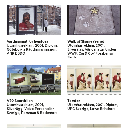
Vardagsmat för hemlösa
Walk of Shame (serie)
Utomhus­reklam
2001
Diplom
Utomhus­reklam
2001
Göteborgs Räddningsmission
Silverägg
Världsnaturfonden
ANR BBDO
WWF
Caj & Co/ Forsbergs
Skola
V70 Sportbilen
Tomten
Utomhus­reklam
2001
Utomhus­reklam
2001
Diplom
Silverägg
Volvo Personbilar
UPC Sverige
Lowe Brindfors
Sverige
Forsman & Bodenfors