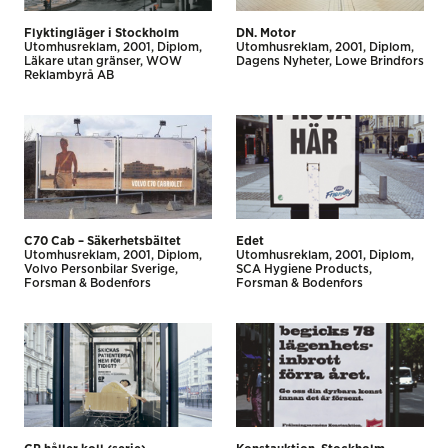
Flyktingläger i Stockholm
DN. Motor
Utomhus­reklam
2001
Diplom
Utomhus­reklam
2001
Diplom
Läkare utan gränser
WOW
Dagens Nyheter
Lowe Brindfors
Reklambyrå AB
C70 Cab – Säkerhetsbältet
Edet
Utomhus­reklam
2001
Diplom
Utomhus­reklam
2001
Diplom
Volvo Personbilar Sverige
SCA Hygiene Products
Forsman & Bodenfors
Forsman & Bodenfors