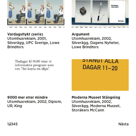
Vardagsflykt (serie)
Argument
Utomhus­reklam
2001
Utomhus­reklam
2002
Silverägg
UPC Sverige
Lowe
Silverägg
Dagens Nyheter
Brindfors
Lowe Brindfors
9000 mer eller mindre
Moderna Museet Stängning
Utomhus­reklam
2002
Diplom
Utomhus­reklam
2002
UR
King
Silverägg
Moderna Museet
Storåkers McCann
Posts
1
2
3
4
5
Nästa
pagination