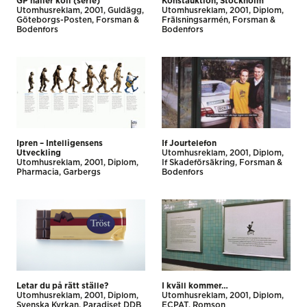
GP håller koll (serie)
Konstauktion, Stockholm
Utomhus­reklam
2001
Guldägg
Utomhus­reklam
2001
Diplom
Göteborgs-Posten
Forsman &
Frälsningsarmén
Forsman &
Bodenfors
Bodenfors
Ipren – Intelligensens
If Jourtelefon
Utveckling
Utomhus­reklam
2001
Diplom
Utomhus­reklam
2001
Diplom
If Skadeförsäkring
Forsman &
Pharmacia
Garbergs
Bodenfors
Letar du på rätt ställe?
I kväll kommer…
Utomhus­reklam
2001
Diplom
Utomhus­reklam
2001
Diplom
Svenska Kyrkan
Paradiset DDB
ECPAT
Romson