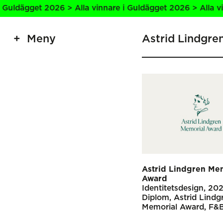
uldägget 2026 > Alla vinnare i Guldägget 2026 > Alla vinn
Meny
Astrid Lindgr
Astrid Lindgren Me
Award
Identitetsdesign
20
Diplom
Astrid Lindg
Memorial Award
F&B