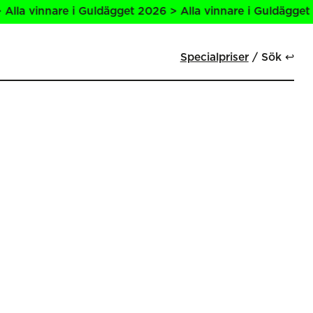
la vinnare i Guldägget 2026 > Alla vinnare i Guldägget 20
Specialpriser
Sök ↩