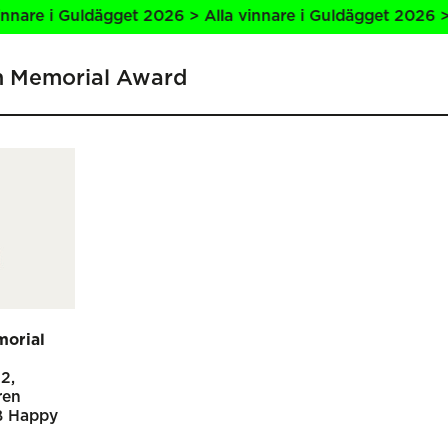
are i Guldägget 2026 > Alla vinnare i Guldägget 2026 > Al
en Memorial Award
morial
22
ren
 Happy