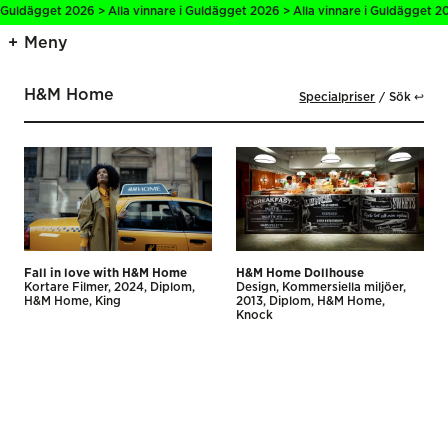
 Guldägget 2026 > Alla vinnare i Guldägget 2026 > Alla vinnare i Guldägget 20
Meny
H&M Home
Specialpriser
Sök ↩
Fall in love with H&M Home
H&M Home Dollhouse
Kortare Filmer
2024
Diplom
Design
Kommersiella miljöer
H&M Home
King
2013
Diplom
H&M Home
Knock