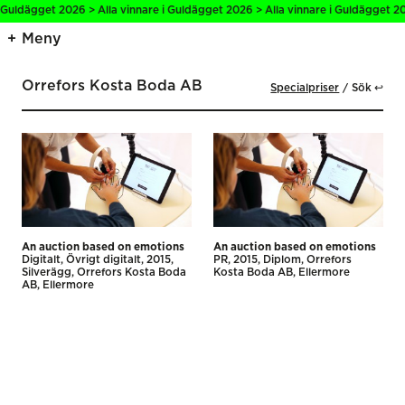
 Guldägget 2026 > Alla vinnare i Guldägget 2026 > Alla vinnare i Guldägget 20
Meny
Orrefors Kosta Boda AB
Specialpriser
Sök ↩
An auction based on emotions
An auction based on emotions
Digitalt
Övrigt digitalt
2015
PR
2015
Diplom
Orrefors
Silverägg
Orrefors Kosta Boda
Kosta Boda AB
Ellermore
AB
Ellermore