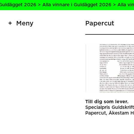
ägget 2026 > Alla vinnare i Guldägget 2026 > Alla vinnare
Meny
Papercut
Till dig som lever.
Specialpris Guldskrift
Papercut
Åkestam H