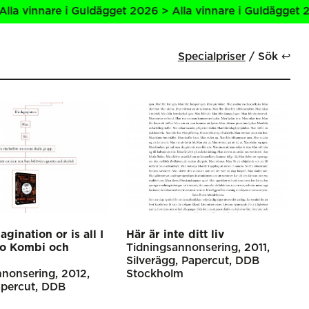
vinnare i Guldägget 2026 > Alla vinnare i Guldägget 2026 
Specialpriser
Sök ↩
agination or is all I
Här är inte ditt liv
vo Kombi och
Tidnings­annonsering
2011
Silverägg
Papercut
DDB
nnonsering
2012
Stockholm
percut
DDB
m