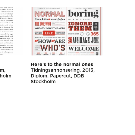
Here's to the normal ones
om
Tidnings­annonsering
2013
kholm
Diplom
Papercut
DDB
Stockholm