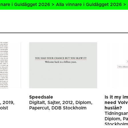
 i Guldägget 2026 > Alla vinnare i Guldägget 2026 > Alla 
Speedsale
Is it my im
2019
Digitalt
Sajter
2012
Diplom
need Vol
olst
Papercut
DDB Stockholm
huslån?
Tidnings­a
Diplom
Pa
Stockhol