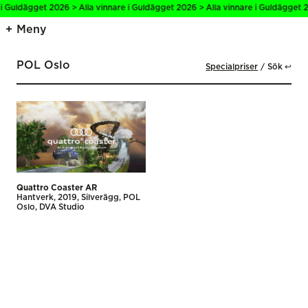
 i Guldägget 2026 > Alla vinnare i Guldägget 2026 > Alla vinnare i Guldägget 2
Meny
POL Oslo
Specialpriser
Sök ↩
Quattro Coaster AR
Hantverk
2019
Silverägg
POL
Oslo
DVA Studio