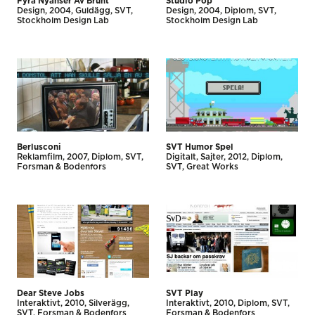
Fyra Nyanser Av Brunt
Studio Pop
Design
2004
Guldägg
SVT
Design
2004
Diplom
SVT
Stockholm Design Lab
Stockholm Design Lab
Berlusconi
SVT Humor Spel
Reklamfilm
2007
Diplom
SVT
Digitalt
Sajter
2012
Diplom
Forsman & Bodenfors
SVT
Great Works
Dear Steve Jobs
SVT Play
Interaktivt
2010
Silverägg
Interaktivt
2010
Diplom
SVT
SVT
Forsman & Bodenfors
Forsman & Bodenfors