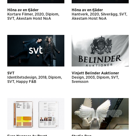
Höna av en fjäder
Höna av en fjäder
Kortare Filmer
2020
Diplom
Hantverk
2020
Silverägg
SVT
SVT
Åkestam Holst NoA
Åkestam Holst NoA
SVT
Vinjett Belinder Auktioner
Identitetsdesign
2018
Diplom
Design
2003
Diplom
SVT
SVT
Happy F&B
Svensson