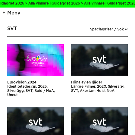
dägget 2026 > Alla vinnare i Guldägget 2026 > Alla vinnare i Guldägget 2026 > 
Meny
SVT
Specialpriser
Sök ↩
Eurovision 2024
Höna av en fjäder
Identitetsdesign
2025
Längre Filmer
2020
Silverägg
Silverägg
SVT
Bold / NoA,
SVT
Åkestam Holst NoA
Uncut