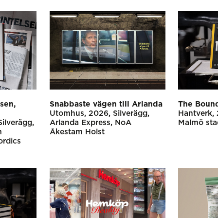
lsen,
Snabbaste vägen till Arlanda
The Bound
Utomhus
2026
Silverägg
Hantverk
Silverägg
Arlanda Express
NoA
Malmö sta
m
Åkestam Holst
rdics