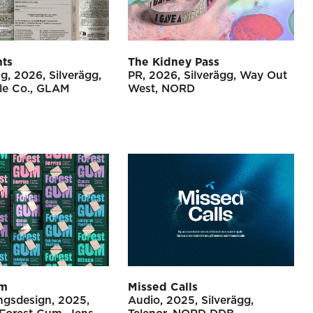
nts
The Kidney Pass
ng
2026
Silverägg
PR
2026
Silverägg
Way Out
e Co.
GLAM
West
NORD
um
Missed Calls
ngsdesign
2025
Audio
2025
Silverägg