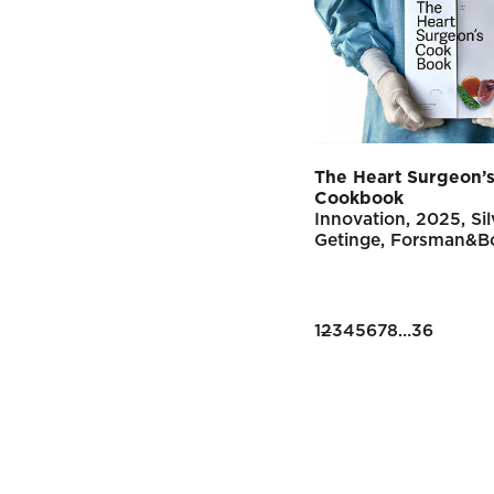
The Heart Surgeon’
Cookbook
Innovation
2025
Si
Getinge
Forsman&Bo
Posts
1
2
3
4
5
6
7
8
…
36
pagination