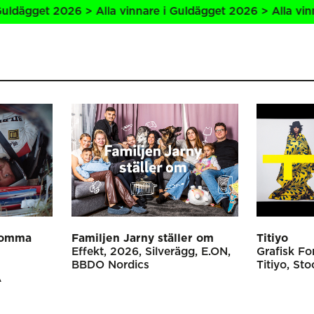
26 > Alla vinnare i Guldägget 2026 > Alla vinnare i Guldä
komma
Familjen Jarny ställer om
Titiyo
Effekt
2026
Silverägg
E.ON
Grafisk F
BBDO Nordics
Titiyo
Sto
A