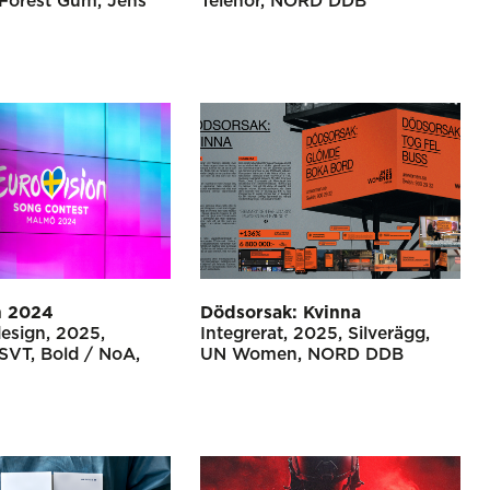
Forest Gum
Jens
Telenor
NORD DDB
n 2024
Dödsorsak: Kvinna
design
2025
Integrerat
2025
Silverägg
SVT
Bold / NoA,
UN Women
NORD DDB