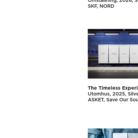
Omställning
2026
S
SKF
NORD
The Timeless Exper
Utomhus
2025
Silv
ASKET
Save Our Sou