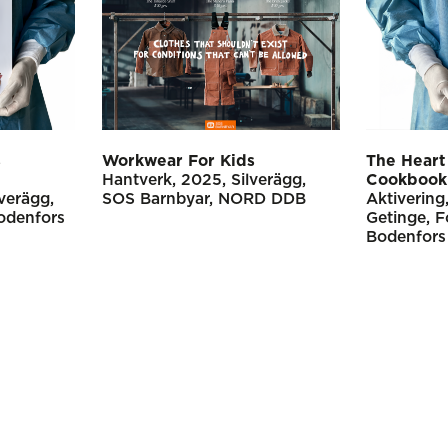
s
Workwear For Kids
The Heart
Hantverk
2025
Silverägg
Cookbook
lverägg
SOS Barnbyar
NORD DDB
Aktivering
denfors
Getinge
F
Bodenfors