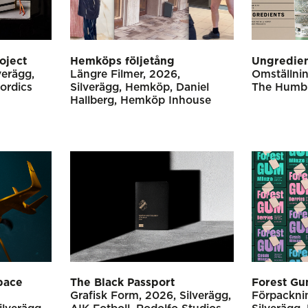
oject
Hemköps följetång
Ungredie
verägg
Längre Filmer
2026
Omställni
ordics
Silverägg
Hemköp
Daniel
The Humbl
Hallberg, Hemköp Inhouse
pace
The Black Passport
Forest G
Grafisk Form
2026
Silverägg
Förpackni