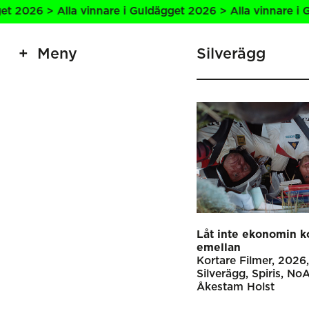
lla vinnare i Guldägget 2026 > Alla vinnare i Guldägget 20
Meny
Silverägg
Låt inte ekonomin 
emellan
Kortare Filmer
2026
Silverägg
Spiris
No
Åkestam Holst