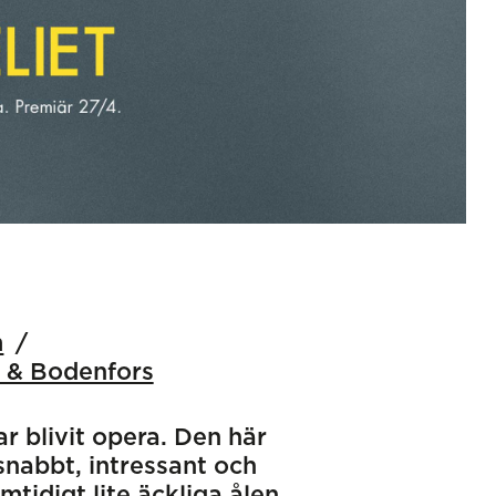
m
 & Bodenfors
 blivit opera. Den här
snabbt, intressant och
idigt lite äckliga ålen