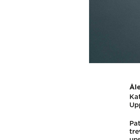
Ål
Kat
Up
Pat
tre
upp