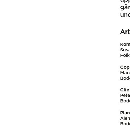
går
un
Ar
Kom
Sus
Fol
Cop
Mar
Bod
Clie
Pete
Bod
Pla
Alen
Bod