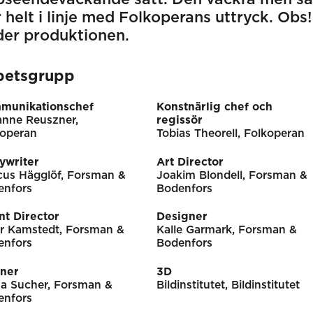
 helt i linje med Folkoperans uttryck. Obs!
der produktionen.
betsgrupp
munikationschef
Konstnärlig chef och
anne Reuszner,
regissör
koperan
Tobias Theorell, Folkoperan
ywriter
Art Director
cus Hägglöf, Forsman &
Joakim Blondell, Forsman &
enfors
Bodenfors
nt Director
Designer
r Kamstedt, Forsman &
Kalle Garmark, Forsman &
enfors
Bodenfors
nner
3D
a Sucher, Forsman &
Bildinstitutet, Bildinstitutet
enfors