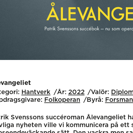
evangeliet
egori:
Hantverk
År:
2022
Valör:
Diplo
pdragsgivare:
Folkoperan
Byrå:
Forsman
rik Svenssons succéroman Ålevangeliet har
vliga nyheten ville vi kommunicera på ett 
seendeväckande sätt. Den vackra men samt