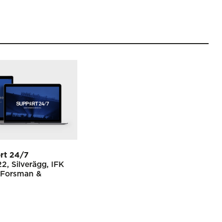
rt 24/7
22
Silverägg
IFK
Forsman &