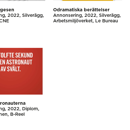
ngesen
Odramatiska berättelser
ng
2022
Silverägg
Annonsering
2022
Silverägg
CNE
Arbetsmiljöverket
Le Bureau
ronauterna
ng
2022
Diplom
nen
B-Reel