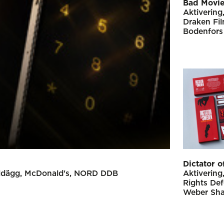
Bad Movie
Aktivering
Draken Fi
Bodenfors
Dictator 
ldägg
McDonald's
NORD DDB
Aktivering
Rights De
Weber Sh