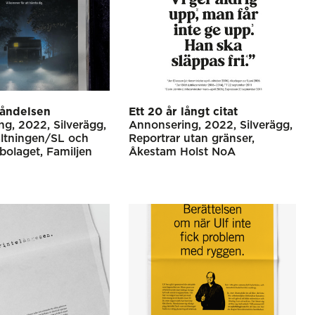
åndelsen
Ett 20 år långt citat
ng
2022
Silverägg
Annonsering
2022
Silverägg
altningen/SL och
Reportrar utan gränser
bolaget
Familjen
Åkestam Holst NoA