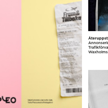
Återuppst
Annonseri
Trafikförv
Waxholms