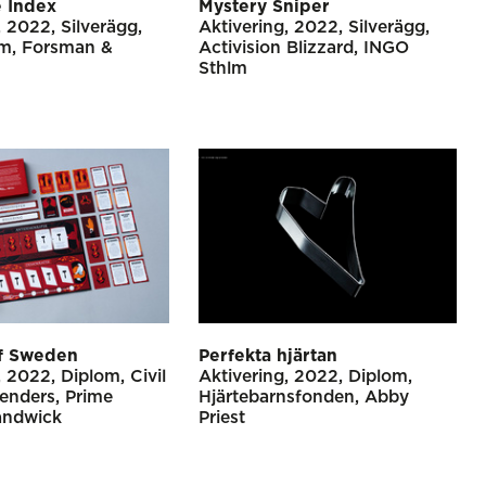
 Index
Mystery Sniper
2022
Silverägg
Aktivering
2022
Silverägg
lm
Forsman &
Activision Blizzard
INGO
Sthlm
of Sweden
Perfekta hjärtan
2022
Diplom
Civil
Aktivering
2022
Diplom
fenders
Prime
Hjärtebarnsfonden
Abby
andwick
Priest