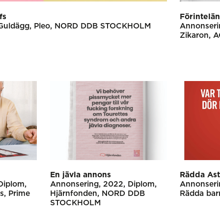
fs
Förintelä
Guldägg
Pleo
NORD DDB STOCKHOLM
Annonseri
Zikaron
A
En jävla annons
Rädda Ast
Diplom
Annonsering
2022
Diplom
Annonseri
rs
Prime
Hjärnfonden
NORD DDB
Rädda bar
STOCKHOLM