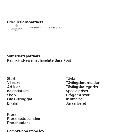
Produktionspartners
Samarbetspartners
Palmklint
Newsmachine
Inte Bara Post
Start
Tävla
Vinnare
Tävlingsinformation
Artiklar
Tävlingskategorier
Kalendarium
Specialpriser
Shop
Frågor & svar
Om Guldägget
Inlämning
English
Juryarbetet
Press
Pressmeddelanden
Presskontakt
—
Personuppgiftspolicy