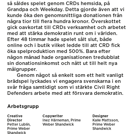
så såldes spelet genom CRDs hemsida, på
Grandpa och Weekday. Detta gjorde även att vi
kunde öka den genomsnittliga donationen från
några tior till flera hundra kronor. Överskottet
gick oavkortat till CRDs verksamhet och arbetet
med att stärka demokratin runt om i världen.
Efter 48 timmar hade spelet sålt slut, både
online och i butik vilket ledde till att CRD fick
öka spelproduktion med 500%. Bara efter
någon månad hade organisationen tredubblat
sin donationsinkomst och nått ut till helt nya
målgrupper.
Genom något så enkelt som ett helt vanligt
brädspel lyckades vi engagera svenskarna i en
svår fråga samtidigt som vi stärkte Civil Right
Defenders arbete med att försvara demokratin.
Arbetsgrupp
Creative
Copywriter
Designer
Director
Inez Härneman, Prime
Kalle Mattsson,
Petter Lublin,
Weber Shandwick
Prime Weber
Prime Weber
Shandwick
Shandwick