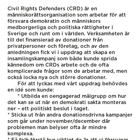
Civil Rights Defenders (CRD) är en
människorättsorganisation som arbetar för att
försvara demokratin och människors
medborgerliga och politiska rättigheter i
Sverige och runt om i världen. Verksamheten är
till del finansierad av donationer från
privatpersoner och företag, och av den
anledningen fick vi i uppdrag att skapa en
insamlingskampanj som både kunde sprida
kännedom om CRDs arbete och de ofta
komplicerade frågor som de arbetar med, men
också locka nya och större donationer.
För att lyckas med vårt uppdrag behövdes
en idé som kunde:
* Utbilda en oengagerad målgrupp om hur
det kan se ut när en demokrati sakta monteras
ner – ett politiskt beslut i taget.
* Sticka ut från andra donationsdrivna kampanjer
som går under november/december där
problemen man belyser ofta är mindre
komplexa.
* Få folk förstå hur viktigt de är att vi försvarar