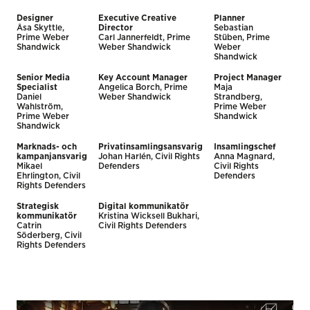
Designer
Executive Creative
Planner
Åsa Skyttle,
Director
Sebastian
Prime Weber
Carl Jannerfeldt, Prime
Stüben, Prime
Shandwick
Weber Shandwick
Weber
Shandwick
Senior Media
Key Account Manager
Project Manager
Specialist
Angelica Borch, Prime
Maja
Daniel
Weber Shandwick
Strandberg,
Wahlström,
Prime Weber
Prime Weber
Shandwick
Shandwick
Marknads- och
Privatinsamlingsansvarig
Insamlingschef
kampanjansvarig
Johan Harlén, Civil Rights
Anna Magnard,
Mikael
Defenders
Civil Rights
Ehrlington, Civil
Defenders
Rights Defenders
Strategisk
Digital kommunikatör
kommunikatör
Kristina Wicksell Bukhari,
Catrin
Civil Rights Defenders
Söderberg, Civil
Rights Defenders