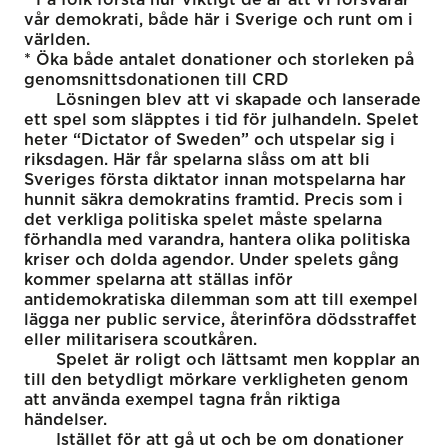
vår demokrati, både här i Sverige och runt om i
världen.
* Öka både antalet donationer och storleken på
genomsnittsdonationen till CRD
Lösningen blev att vi skapade och lanserade
ett spel som släpptes i tid för julhandeln. Spelet
heter “Dictator of Sweden” och utspelar sig i
riksdagen. Här får spelarna slåss om att bli
Sveriges första diktator innan motspelarna har
hunnit säkra demokratins framtid. Precis som i
det verkliga politiska spelet måste spelarna
förhandla med varandra, hantera olika politiska
kriser och dolda agendor. Under spelets gång
kommer spelarna att ställas inför
antidemokratiska dilemman som att till exempel
lägga ner public service, återinföra dödsstraffet
eller militarisera scoutkåren.
Spelet är roligt och lättsamt men kopplar an
till den betydligt mörkare verkligheten genom
att använda exempel tagna från riktiga
händelser.
Istället för att gå ut och be om donationer