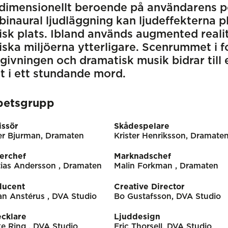
dimensionellt beroende på användarens pos
binaural ljudläggning kan ljudeffekterna p
isk plats. Ibland används augmented realit
iska miljöerna ytterligare. Scenrummet i f
ivningen och dramatisk musik bidrar till e
t i ett stundande mord.
betsgrupp
issör
Skådespelare
er Bjurman, Dramaten
Krister Henriksson, Dramate
erchef
Marknadschef
ias Andersson , Dramaten
Malin Forkman , Dramaten
ducent
Creative Director
n Anstérus , DVA Studio
Bo Gustafsson, DVA Studio
ecklare
Ljuddesign
e Ring , DVA Studio
Eric Thorsell, DVA Studio