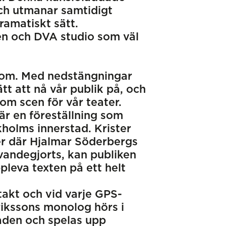
och utmanar samtidigt
ramatiskt sätt.
n och DVA studio som väl
om. Med nedstängningar
ätt att nå vår publik på, och
om scen för vår teater.
 är en föreställning som
kholms innerstad. Krister
er där Hjalmar Söderbergs
evandegjorts, kan publiken
leva texten på ett helt
takt och vid varje GPS-
rikssons monolog hörs i
aden och spelas upp