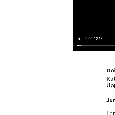
Dok
Kat
Up
Ju
i e