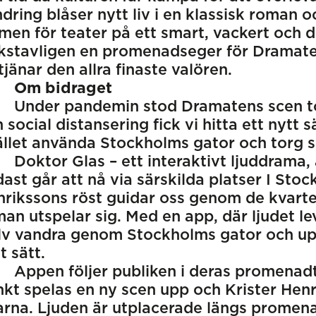
dring blåser nytt liv i en klassisk roman 
men för teater på ett smart, vackert och d
kstavligen en promenadseger för Dramate
tjänar den allra finaste valören.
Om bidraget
Under pandemin stod Dramatens scen t
 social distansering fick vi hitta ett nytt s
ället använda Stockholms gator och torg s
Doktor Glas – ett interaktivt ljuddrama,
ast går att nå via särskilda platser I Stoc
rikssons röst guidar oss genom de kvart
an utspelar sig. Med en app, där ljudet l
lv vandra genom Stockholms gator och upp
t sätt.
Appen följer publiken i deras promenad
kt spelas en ny scen upp och Krister Hen
arna. Ljuden är utplacerade längs promen