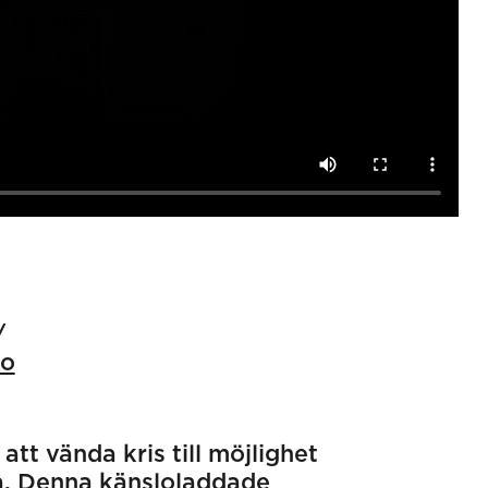
io
tt vända kris till möjlighet
eva. Denna känsloladdade