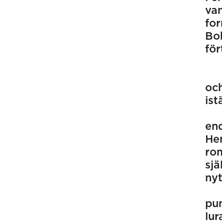
van
for
Bo
för
och
ist
end
Hen
rom
sjä
nyt
pun
lur