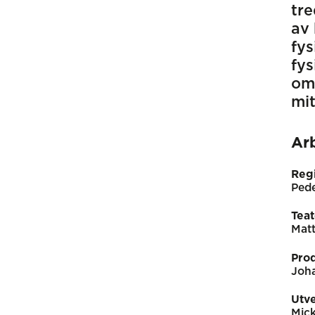
tre
av 
fys
fys
omg
mit
Ar
Reg
Ped
Teat
Matt
Pro
Joha
Utv
Mick