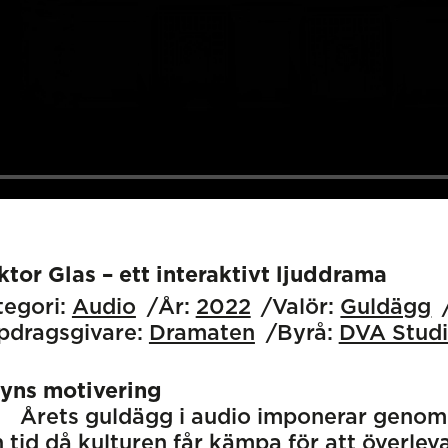
tor Glas – ett interaktivt ljuddrama
egori:
Audio
År:
2022
Valör:
Guldägg
pdragsgivare:
Dramaten
Byrå:
DVA Stud
ryns motivering
Årets guldägg i audio imponerar genom a
n tid då kulturen får kämpa för att överl