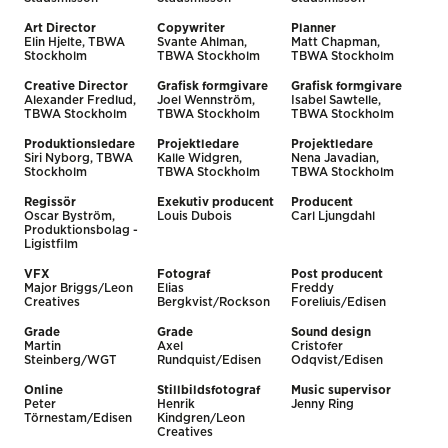
Art Director
Copywriter
Planner
Elin Hjelte, TBWA
Svante Ahlman,
Matt Chapman,
Stockholm
TBWA Stockholm
TBWA Stockholm
Creative Director
Grafisk formgivare
Grafisk formgivare
Alexander Fredlud,
Joel Wennström,
Isabel Sawtelle,
TBWA Stockholm
TBWA Stockholm
TBWA Stockholm
Produktionsledare
Projektledare
Projektledare
Siri Nyborg, TBWA
Kalle Widgren,
Nena Javadian,
Stockholm
TBWA Stockholm
TBWA Stockholm
Regissör
Exekutiv producent
Producent
Oscar Byström,
Louis Dubois
Carl Ljungdahl
Produktionsbolag -
Ligistfilm
VFX
Fotograf
Post producent
Major Briggs/Leon
Elias
Freddy
Creatives
Bergkvist/Rockson
Foreliuis/Edisen
Grade
Grade
Sound design
Martin
Axel
Cristofer
Steinberg/WGT
Rundquist/Edisen
Odqvist/Edisen
Online
Stillbildsfotograf
Music supervisor
Peter
Henrik
Jenny Ring
Törnestam/Edisen
Kindgren/Leon
Creatives