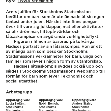
Byrå:
TBWA Stockholm
Årets julfilm för Stockholms Stadsmission
berättar om barn som är utelämnade åt sin egen
fantasi under julen. När det inte finns pengar
över till vare sig julklappar, mat eller aktiviteter
så blir drömmar, hittepå-världar och
låtsaskompisar en avgörande verklighetsflykt.
Figuren i filmen är baserad på tolvåriga
Hadises porträtt av sin låtsaskompis. Hon är ett
av många barn som besöker Stockholms
Stadsmissions verksamheter för barn, unga och
familjer som lever i någon form av utanförskap.
Hadises låtsaskompis syddes också upp och
såldes i Stockholms Stadsmissions webbshop till
förmån för barn som lever i ekonomisk och
social utsatthet.
Arbetsgrupp
Uppdragsgivare
Uppdragsgivare
Uppdragsgivare
Lotta Sydäng,
Robin Benigh,
Anders Ståhl ,
Stockholms
Stockholms
Stockholms
Stadsmisson
Stadsmisson
Stadsmisson