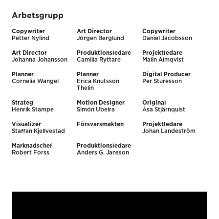
Arbetsgrupp
Copywriter
Art Director
Copywriter
Petter Nylind
Jörgen Berglund
Daniel Jacobsson
Art Director
Produktionsledare
Projektledare
Johanna Johansson
Camilla Ryttare
Malin Almqvist
Planner
Planner
Digital Producer
Cornelia Wangel
Erica Knutsson
Per Sturesson
Thelin
Strateg
Motion Designer
Original
Henrik Stampe
Simón Ubeira
Åsa Stjärnquist
Visualizer
Försvarsmakten
Projektledare
Staffan Kjellvestad
Johan Landeström
Marknadschef
Produktionsledare
Robert Forss
Anders G. Jansson